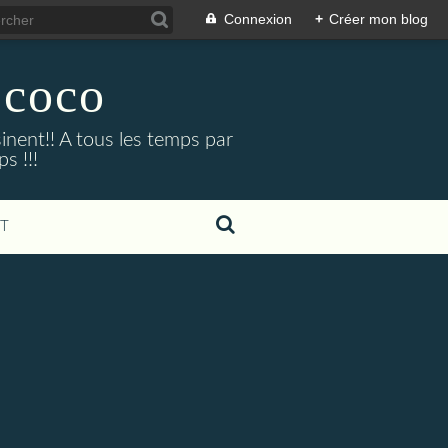
Connexion
+
Créer mon blog
 coco
uisinent!! A tous les temps par
s !!!
T