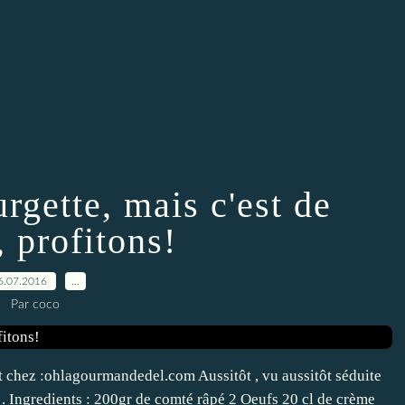
rgette, mais c'est de
, profitons!
6.07.2016
…
Par coco
ert chez :ohlagourmandedel.com Aussitôt , vu aussitôt séduite
le . Ingredients : 200gr de comté râpé 2 Oeufs 20 cl de crème